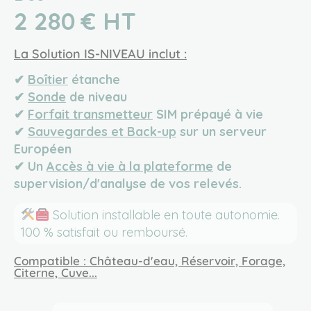
2 280 € HT
La Solution IS-NIVEAU inclut :
✔︎
Boîtier
étanche
✔︎
Sonde
de niveau
✔︎
Forfait transmetteur
SIM prépayé à vie
✔︎
Sauvegardes et Back-up
sur un serveur
Européen
✔︎ U
n
Accès à vie à la plateforme
de
supervision/d'analyse de vos relevés.
Solution installable en toute autonomie.
100 % satisfait ou remboursé.
Compatible : Château-d'eau, Réservoir, Forage,
Citerne, Cuve...