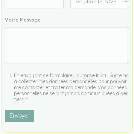
d
c
o
u
Votre Message
r
r
i
e
l
A
En envoyant ce formulaire, j'autorise InSitu-Systems
c
à collecter mes données personnelles pour pouvoir
c
me contacter et traiter ma demande. Vos données
o
personnelles ne seront jamais communiquées à des
r
tiers.
*
d
R
G
Envoyer
P
D
*