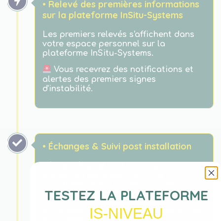
• Relevé des premières informations
sur la plateforme InSitu-Systems
Les premiers relevés s'affichent dans
votre espace personnel sur la
plateforme InSitu-Systems.
Vous recevrez des notifications et
alertes des premiers signes
d'instabilité.
• Échanges & Suivi post installation
Dès le début et tout au long de votre
utilisation de la solution, une
constante attention sera portée sur
TESTEZ LA PLATEFORME
vous et le bon déroulement des relevés.
IS-NIVEAU
Le support client restera disponible
pour d'éventuels ajustements.