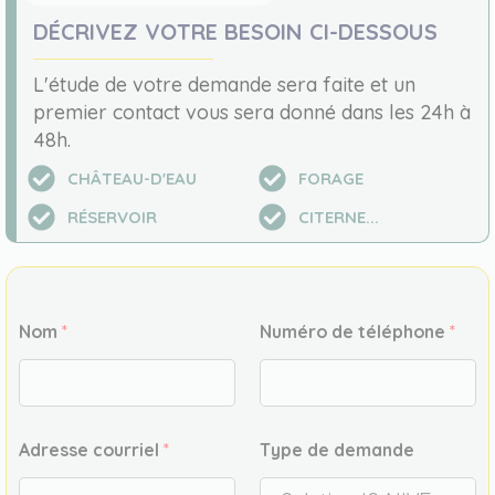
DÉCRIVEZ VOTRE BESOIN CI-DESSOUS
L'étude de votre demande sera faite et un
premier contact vous sera donné dans les 24h à
48h.
CHÂTEAU-D'EAU
FORAGE
RÉSERVOIR
CITERNE...
R
Nom
*
Numéro de téléphone
*
G
P
D
A
c
c
Adresse courriel
*
Type de demande
o
r