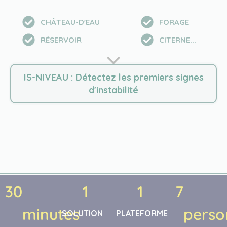
CHÂTEAU-D'EAU
FORAGE
RÉSERVOIR
CITERNE...
IS-NIVEAU : Détectez les premiers signes
d'instabilité
30
1
1
7
minutes
perso
SOLUTION
PLATEFORME